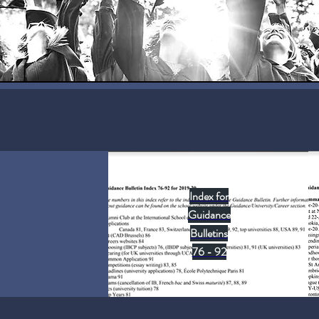
Index for
Guidance
Bulletins
76 - 92