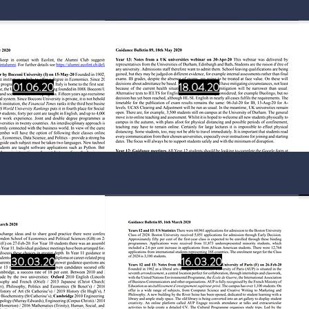
01.06.20
18.04.20
30.03.20
16.03.20