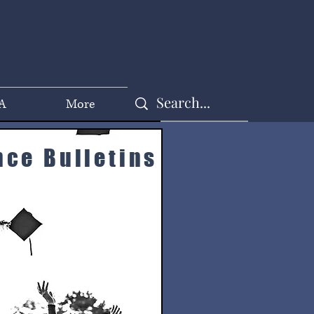
A
More
ce Bulletins